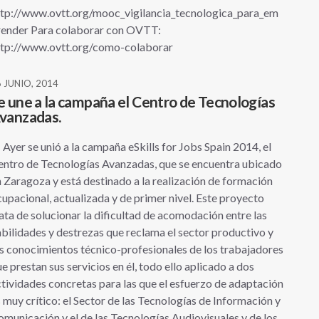
ttp://www.ovtt.org/mooc_vigilancia_tecnologica_para_em
render Para colaborar con OVTT:
ttp://www.ovtt.org/como-colaborar
 JUNIO, 2014
e une a la campaña el Centro de Tecnologías
vanzadas.
er se unió a la campaña eSkills for Jobs Spain 2014, el
entro de Tecnologías Avanzadas, que se encuentra ubicado
 Zaragoza y está destinado a la realización de formación
upacional, actualizada y de primer nivel. Este proyecto
ata de solucionar la dificultad de acomodación entre las
bilidades y destrezas que reclama el sector productivo y
s conocimientos técnico-profesionales de los trabajadores
e prestan sus servicios en él, todo ello aplicado a dos
tividades concretas para las que el esfuerzo de adaptación
 muy crítico: el Sector de las Tecnologías de Información y
municación y el de las Tecnologías Audiovisuales y de los