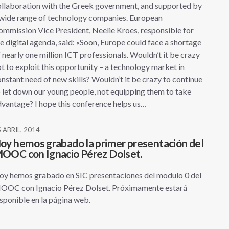
ollaboration with the Greek government, and supported by
 wide range of technology companies. European
mmission Vice President, Neelie Kroes, responsible for
e digital agenda, said: «Soon, Europe could face a shortage
 nearly one million ICT professionals. Wouldn’t it be crazy
t to exploit this opportunity – a technology market in
nstant need of new skills? Wouldn’t it be crazy to continue
 let down our young people, not equipping them to take
vantage? I hope this conference helps us…
 ABRIL, 2014
oy hemos grabado la primer presentación del
OOC con Ignacio Pérez Dolset.
oy hemos grabado en SIC presentaciones del modulo 0 del
OOC con Ignacio Pérez Dolset. Próximamente estará
sponible en la página web.