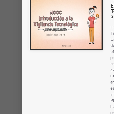
E
T
a
Ho
T
U
de
of
p
en
ex
us
em
e
i
P
h
p