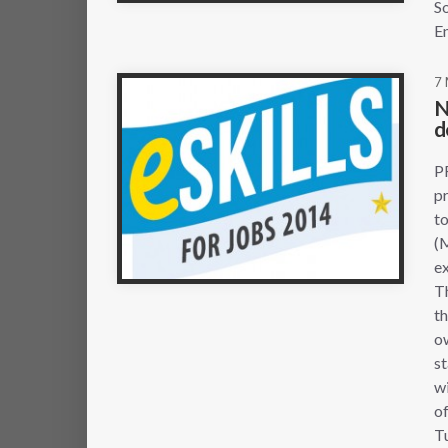
So
En
7
N
d
P
pr
to
(M
ex
Th
th
o
st
wi
of
T