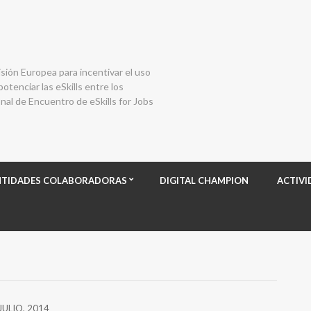
isión Europea para incentivar el uso
otenciar las eSkills entre los
al de Encuentro de eSkills for Jobs
NTIDADES COLABORADORAS
DIGITAL CHAMPION
ACTIVI
JULIO, 2014