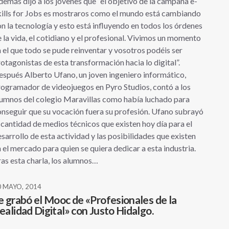
emás dijo a los jóvenes que “el objetivo de la campaña e-
ills for Jobs es mostraros como el mundo está cambiando
n la tecnología y esto está influyendo en todos los órdenes
 la vida, el cotidiano y el profesional. Vivimos un momento
 el que todo se pude reinventar y vosotros podéis ser
otagonistas de esta transformación hacia lo digital”.
spués Alberto Ufano, un joven ingeniero informático,
ogramador de videojuegos en Pyro Studios, contó a los
umnos del colegio Maravillas como había luchado para
nseguir que su vocación fuera su profesión. Ufano subrayó
 cantidad de medios técnicos que existen hoy día para el
sarrollo de esta actividad y las posibilidades que existen
 el mercado para quien se quiera dedicar a esta industria.
as esta charla, los alumnos…
0 MAYO, 2014
e grabó el Mooc de «Profesionales de la
ealidad Digital» con Justo Hidalgo.