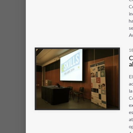
Co
in
ha
se
Av
18
C
a
El
ac
la
Co
ex
es
at
op