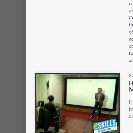
c
a
Co
th
of
no
co
to
ad
25
H
M
H
M
di