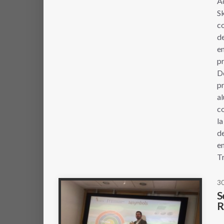
Ad
Sk
co
de
en
pr
De
pr
al
co
la
de
en
Tr
3
S
R