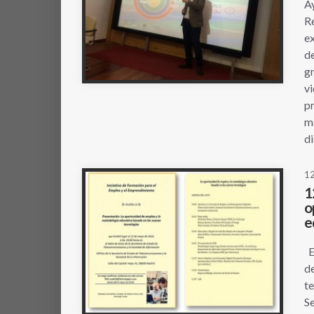
Ay
Re
ex
de
gr
vi
pr
ma
d
1
1
o
e
Es
de
te
Se