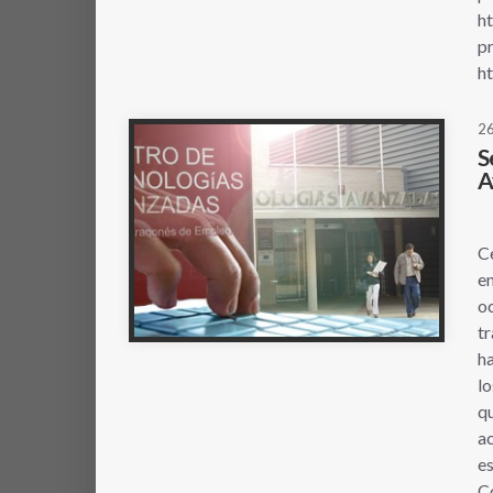
h
p
h
26
S
A
Ay
C
en
oc
tr
ha
lo
qu
ac
es
Co