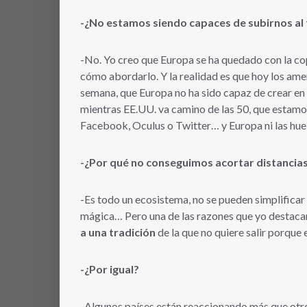
-¿No estamos siendo capaces de subirnos al 
-No. Yo creo que Europa se ha quedado con la cop
cómo abordarlo. Y la realidad es que hoy los am
semana, que Europa no ha sido capaz de crear en 
mientras EE.UU. va camino de las 50, que estam
Facebook, Oculus o Twitter… y Europa ni las hue
-¿Por qué no conseguimos acortar distancia
-Es todo un ecosistema, no se pueden simplificar l
mágica… Pero una de las razones que yo destaca
a una tradición
de la que no quiere salir porque
-¿Por igual?
-Algunos países están reaccionando más que otr