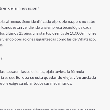
tren de la innovación?
la, al menos tiene identificado el problema, pero no sabe
ericanos están vendiendo una empresa tecnológica cada
los últimos 25 años una startup de más de 10.000 millones
os viendo operaciones gigantescas como las de Whatsapp,
le.
s?
as causas ni las soluciones, ojalá tuviera la fórmula
ría es que
Europa se está quedando vieja, vive anclada
 eso le exige cambiar todos sus mecanismos.
os, porque tenemos diferentes culturas y porque
europas