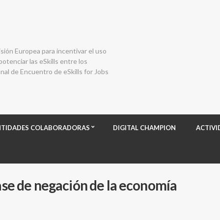
isión Europea para incentivar el uso
otenciar las eSkills entre los
al de Encuentro de eSkills for Jobs
NTIDADES COLABORADORAS
DIGITAL CHAMPION
ACTIVI
fase de negación de la economía