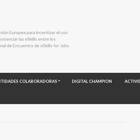
isión Europea para incentivar el uso
otenciar las eSkills entre los
al de Encuentro de eSkills for Jobs
NTIDADES COLABORADORAS
DIGITAL CHAMPION
ACTIVI