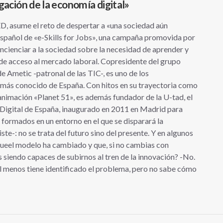
gación de la economía digital»
D, asume el reto de despertar a «una sociedad aún
spañol de «e-Skills for Jobs», una campaña promovida por
cienciar a la sociedad sobre la necesidad de aprender y
 de acceso al mercado laboral. Copresidente del grupo
e Ametic -patronal de las TIC-, es uno de los
más conocido de España. Con hitos en su trayectoria como
animación «Planet 51», es además fundador de la U-tad, el
e Digital de España, inaugurado en 2011 en Madrid para
s formados en un entorno en el que se disparará la
ste-: no se trata del futuro sino del presente. Y en algunos
queel modelo ha cambiado y que, si no cambias con
siendo capaces de subirnos al tren de la innovación? -No.
al menos tiene identificado el problema, pero no sabe cómo