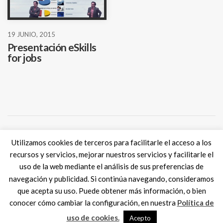
19 JUNIO, 2015
Presentación eSkills
for jobs
Utilizamos cookies de terceros para facilitarle el acceso a los
Tweets por @eSkills4Jobs
recursos y servicios, mejorar nuestros servicios y facilitarle el
uso de la web mediante el análisis de sus preferencias de
navegación y publicidad. Si continúa navegando, consideramos
que acepta su uso. Puede obtener más información, o bien
conocer cómo cambiar la configuración, en nuestra
Política de
Digital Skills ES
2017 SPAIN |
Aviso legal
|
Política de Cookies
MadisonMk
uso de cookies.
Acepto