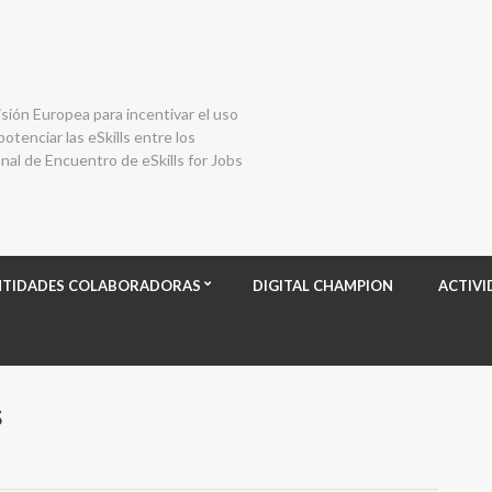
isión Europea para incentivar el uso
otenciar las eSkills entre los
al de Encuentro de eSkills for Jobs
NTIDADES COLABORADORAS
DIGITAL CHAMPION
ACTIVI
s