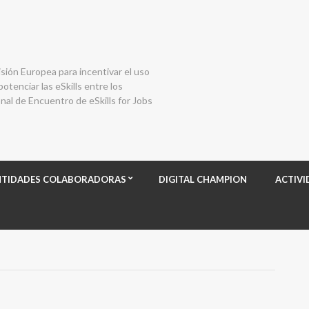
isión Europea para incentivar el uso
otenciar las eSkills entre los
al de Encuentro de eSkills for Jobs
NTIDADES COLABORADORAS
DIGITAL CHAMPION
ACTIVI