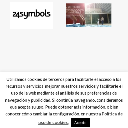
Tweets por @eSkills4Jobs
Utilizamos cookies de terceros para facilitarle el acceso a los
recursos y servicios, mejorar nuestros servicios y facilitarle el
uso de la web mediante el análisis de sus preferencias de
navegación y publicidad. Si continúa navegando, consideramos
que acepta su uso. Puede obtener más información, o bien
Digital Skills ES
2017 SPAIN |
Aviso legal
|
Política de Cookies
conocer cómo cambiar la configuración, en nuestra
Política de
MadisonMk
uso de cookies.
Acepto