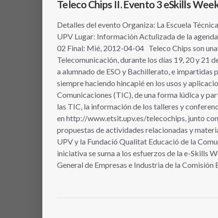
Teleco Chips II. Evento 3 eSkills Wee
Detalles del evento Organiza: La Escuela Técnic
UPV Lugar: Información Actulizada de la agenda
02 Final: Mié, 2012-04-04 Teleco Chips son una se
Telecomunicación, durante los días 19, 20 y 21 de
a alumnado de ESO y Bachillerato, e impartidas po
siempre haciendo hincapié en los usos y aplicacio
Comunicaciones (TIC), de una forma lúdica y part
las TIC, la información de los talleres y conferen
en http://www.etsit.upv.es/telecochips, junto con
propuestas de actividades relacionadas y material
UPV y la Fundació Qualitat Educació de la Comun
iniciativa se suma a los esfuerzos de la e-Skill
General de Empresas e Industria de la Comisión