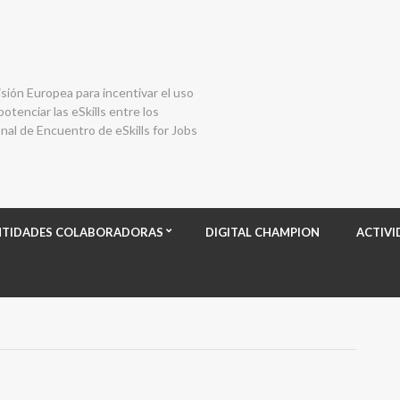
isión Europea para incentivar el uso
otenciar las eSkills entre los
al de Encuentro de eSkills for Jobs
NTIDADES COLABORADORAS
DIGITAL CHAMPION
ACTIVI