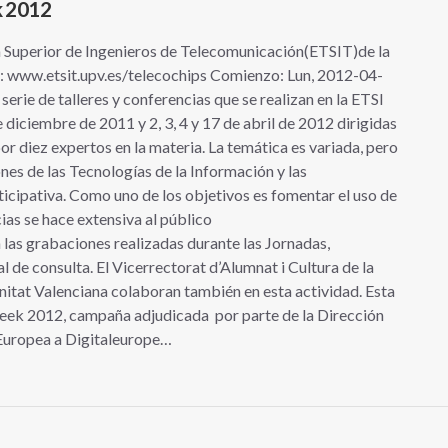
k 2012
a Superior de Ingenieros de Telecomunicación(ETSIT)de la
: www.etsit.upv.es/telecochips Comienzo: Lun, 2012-04-
rie de talleres y conferencias que se realizan en la ETSI
 diciembre de 2011 y 2, 3, 4 y 17 de abril de 2012 dirigidas
r diez expertos en la materia. La temática es variada, pero
nes de las Tecnologías de la Información y las
icipativa. Como uno de los objetivos es fomentar el uso de
cias se hace extensiva al público
 las grabaciones realizadas durante las Jornadas,
 de consulta. El Vicerrectorat d’Alumnat i Cultura de la
itat Valenciana colaboran también en esta actividad. Esta
s Week 2012, campaña adjudicada por parte de la Dirección
 Europea a Digitaleurope…