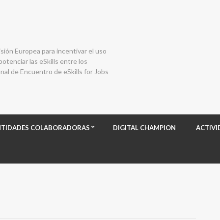
isión Europea para incentivar el uso
otenciar las eSkills entre los
al de Encuentro de eSkills for Jobs
NTIDADES COLABORADORAS
DIGITAL CHAMPION
ACTIVI