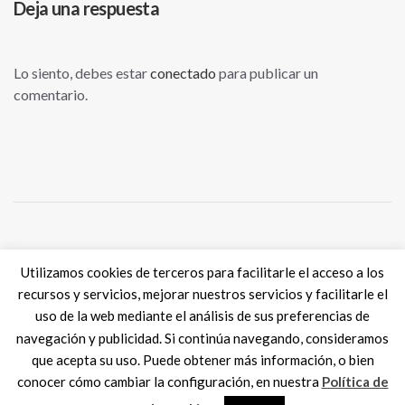
Deja una respuesta
Lo siento, debes estar
conectado
para publicar un
comentario.
Tweets por @eSkills4Jobs
Utilizamos cookies de terceros para facilitarle el acceso a los
recursos y servicios, mejorar nuestros servicios y facilitarle el
uso de la web mediante el análisis de sus preferencias de
navegación y publicidad. Si continúa navegando, consideramos
que acepta su uso. Puede obtener más información, o bien
Digital Skills ES
2017 SPAIN |
Aviso legal
|
Política de Cookies
conocer cómo cambiar la configuración, en nuestra
Política de
MadisonMk