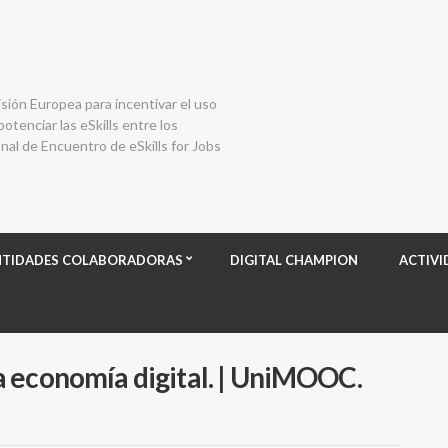
isión Europea para incentivar el uso
otenciar las eSkills entre los
al de Encuentro de eSkills for Jobs
NTIDADES COLABORADORAS
DIGITAL CHAMPION
ACTIVI
 economía digital. | UniMOOC.