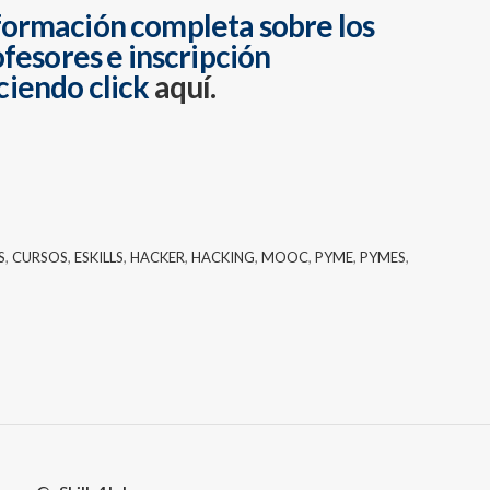
formación completa sobre los
fesores e inscripción
ciendo click
aquí.
S
,
CURSOS
,
ESKILLS
,
HACKER
,
HACKING
,
MOOC
,
PYME
,
PYMES
,