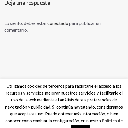
Deja una respuesta
Lo siento, debes estar
conectado
para publicar un
comentario.
Tweets por @eSkills4Jobs
Utilizamos cookies de terceros para facilitarle el acceso a los
recursos y servicios, mejorar nuestros servicios y facilitarle el
uso de la web mediante el análisis de sus preferencias de
navegación y publicidad. Si continúa navegando, consideramos
que acepta su uso. Puede obtener más información, o bien
Digital Skills ES
2017 SPAIN |
Aviso legal
|
Política de Cookies
conocer cómo cambiar la configuración, en nuestra
Política de
MadisonMk