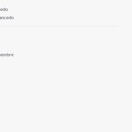
cedo
ancedo
viembre