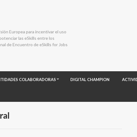
isión Europea para incentivar el uso
otenciar las eSkills entre los
al de Encuentro de eSkills for Jobs
NTIDADES COLABORADORAS
DIGITAL CHAMPION
ACTIVI
ral