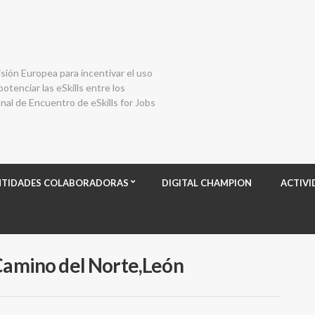
isión Europea para incentivar el uso
otenciar las eSkills entre los
al de Encuentro de eSkills for Jobs
NTIDADES COLABORADORAS
DIGITAL CHAMPION
ACTIVI
 Camino del Norte,León