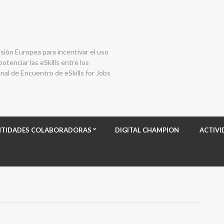
isión Europea para incentivar el uso
otenciar las eSkills entre los
al de Encuentro de eSkills for Jobs
NTIDADES COLABORADORAS
DIGITAL CHAMPION
ACTIVI