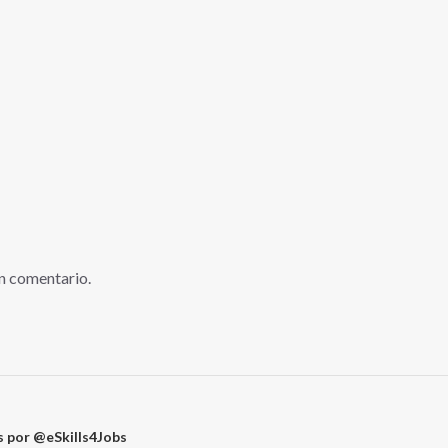
n comentario.
 por @eSkills4Jobs