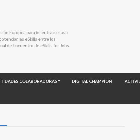
isión Europea para incentivar el uso
otenciar las eSkills entre los
al de Encuentro de eSkills for Jobs
NTIDADES COLABORADORAS
DIGITAL CHAMPION
ACTIVI