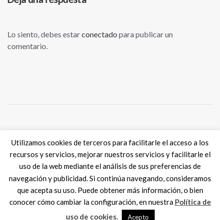
Lo siento, debes estar
conectado
para publicar un
comentario.
Tweets por @eSkills4Jobs
Utilizamos cookies de terceros para facilitarle el acceso a los
recursos y servicios, mejorar nuestros servicios y facilitarle el
uso de la web mediante el análisis de sus preferencias de
navegación y publicidad. Si continúa navegando, consideramos
que acepta su uso. Puede obtener más información, o bien
Digital Skills ES
2017 SPAIN |
Aviso legal
|
Política de Cookies
conocer cómo cambiar la configuración, en nuestra
Política de
MadisonMk
uso de cookies.
Acepto