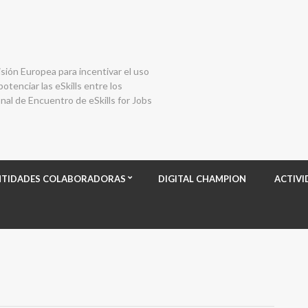
isión Europea para incentivar el uso
otenciar las eSkills entre los
al de Encuentro de eSkills for Jobs
NTIDADES COLABORADORAS
DIGITAL CHAMPION
ACTIVI