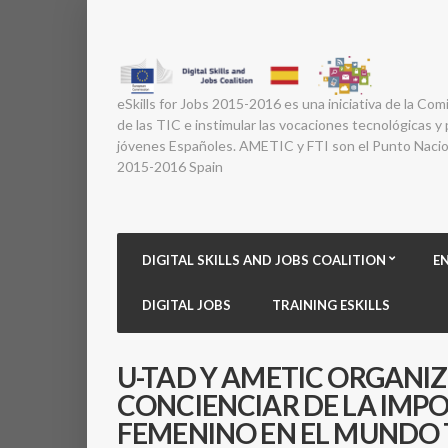
eSkills for Jobs 2015-2016 es una iniciativa de la Com
de las TIC e instimular las vocaciones tecnológicas y p
jóvenes Españoles. AMETIC y FTI son el Punto Nacion
2015-2016 Spain
DIGITAL SKILLS AND JOBS COALITION
E
DIGITAL JOBS
TRAINING ESKILLS
U-TAD Y AMETIC ORGANI
CONCIENCIAR DE LA IMP
FEMENINO EN EL MUNDO