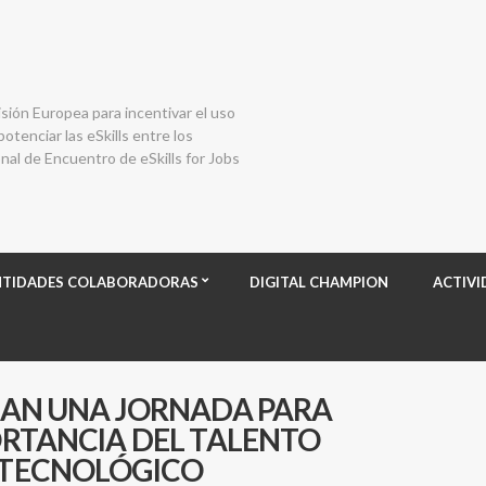
isión Europea para incentivar el uso
otenciar las eSkills entre los
al de Encuentro de eSkills for Jobs
NTIDADES COLABORADORAS
DIGITAL CHAMPION
ACTIVI
ZAN UNA JORNADA PARA
ORTANCIA DEL TALENTO
 TECNOLÓGICO