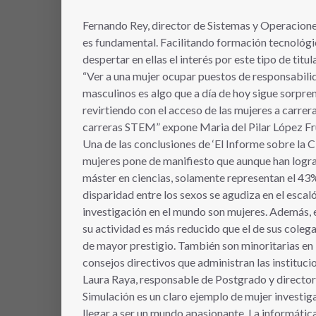
Fernando Rey, director de Sistemas y Operacion
es fundamental. Facilitando formación tecnológic
despertar en ellas el interés por este tipo de ti
“Ver a una mujer ocupar puestos de responsabil
masculinos es algo que a día de hoy sigue sorpren
revirtiendo con el acceso de las mujeres a carre
carreras STEM” expone Maria del Pilar López Fr
Una de las conclusiones de ‘El Informe sobre la C
mujeres pone de manifiesto que aunque han logra
máster en ciencias, solamente representan el 43
disparidad entre los sexos se agudiza en el escal
investigación en el mundo son mujeres. Además, e
su actividad es más reducido que el de sus cole
de mayor prestigio. También son minoritarias en 
consejos directivos que administran las instituci
Laura Raya, responsable de Postgrado y directo
Simulación es un claro ejemplo de mujer investig
llegar a ser un mundo apasionante. La informática