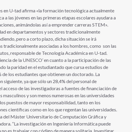
es en U-tad afirma «la formación tecnológica actualmente
a a las jóvenes en las primeras etapas escolares ayudara a
tulaciones, animándolas así a emprender carreras STEM».
idad en departamentos y sectores tradicionalmente
diendo, pero a corto plazo, dicha situación se irá
ras tradicionalmente asociadas a los hombres, como son las
utos, responsable de Tecnología Académica en U-tad.
iencia de la UNESCO’ en cuanto a la participación de las
do la paridad en el estudiantado que cursa estudios de
% de los estudiantes que obtienen un doctorado. La
ón siguiente, ya que sólo un 28,4% del personal de
l acceso de las investigadoras a fuentes de financiación de
gas masculinos y son menos numerosas en las universidades
los puestos de mayor responsabilidad, tanto en los
ones científicas como en los que regentan las universidades.
ra del Máster Universitario de Computación Gráfica y
adora. “La investigación en Ingeniería Informática puede
 no es trabajar con código de manera solitaria. Investigar