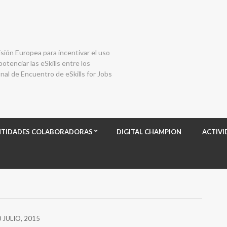
isión Europea para incentivar el uso
otenciar las eSkills entre los
al de Encuentro de eSkills for Jobs
NTIDADES COLABORADORAS
DIGITAL CHAMPION
ACTIVI
 JULIO, 2015