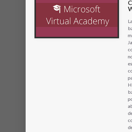
C
W
La
bá
m
Ja
co
no
es
co
p
H
b
po
a
de
co
de