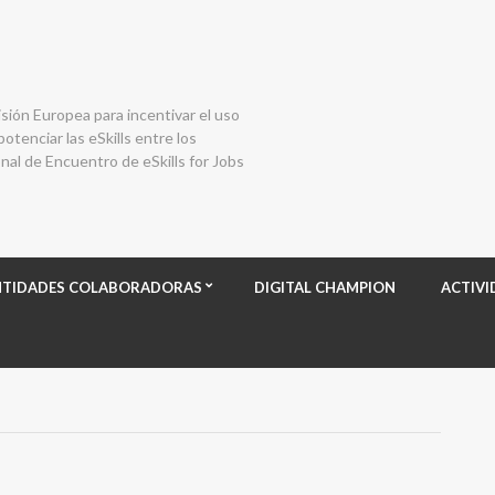
isión Europea para incentivar el uso
otenciar las eSkills entre los
al de Encuentro de eSkills for Jobs
NTIDADES COLABORADORAS
DIGITAL CHAMPION
ACTIVI