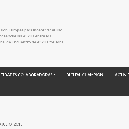
isión Europea para incentivar el uso
otenciar las eSkills entre los
al de Encuentro de eSkills for Jobs
NTIDADES COLABORADORAS
DIGITAL CHAMPION
ACTIVI
 JULIO, 2015