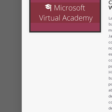
C
W
La
bá
m
Ja
co
no
es
co
p
H
b
po
a
de
co
de