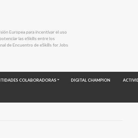
isión Europea para incentivar el uso
otenciar las eSkills entre los
al de Encuentro de eSkills for Jobs
NTIDADES COLABORADORAS
DIGITAL CHAMPION
ACTIVI