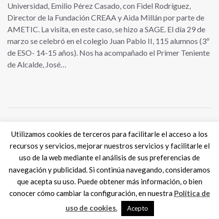
Universidad, Emilio Pérez Casado, con Fidel Rodríguez,
Director de la Fundación CREAA y Aida Millán por parte de
AMETIC. La visita, en este caso, se hizo a SAGE. El día 29 de
marzo se celebró en el colegio Juan Pablo II, 115 alumnos (3º
de ESO- 14-15 años). Nos ha acompañado el Primer Teniente
de Alcalde, José…
Utilizamos cookies de terceros para facilitarle el acceso a los
Tweets por @eSkills4Jobs
recursos y servicios, mejorar nuestros servicios y facilitarle el
uso de la web mediante el análisis de sus preferencias de
navegación y publicidad. Si continúa navegando, consideramos
que acepta su uso. Puede obtener más información, o bien
conocer cómo cambiar la configuración, en nuestra
Política de
Digital Skills ES
2017 SPAIN |
Aviso legal
|
Política de Cookies
MadisonMk
uso de cookies.
Acepto