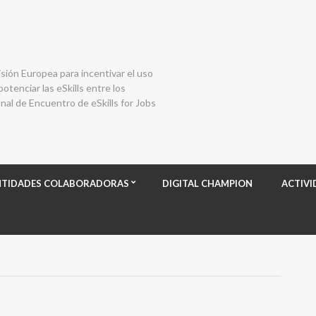
isión Europea para incentivar el uso
otenciar las eSkills entre los
al de Encuentro de eSkills for Jobs
NTIDADES COLABORADORAS
DIGITAL CHAMPION
ACTIVI