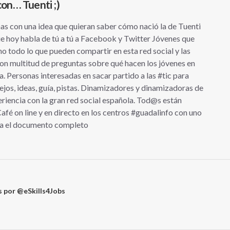
n… Tuenti ;)
con una idea que quieran saber cómo nació la de Tuenti
e hoy habla de tú a tú a Facebook y Twitter Jóvenes que
o todo lo que pueden compartir en esta red social y las
con multitud de preguntas sobre qué hacen los jóvenes en
da. Personas interesadas en sacar partido a las #tic para
jos, ideas, guía, pistas. Dinamizadores y dinamizadoras de
riencia con la gran red social española. Tod@s están
afé on line y en directo en los centros #guadalinfo con uno
rga el documento completo
 por @eSkills4Jobs