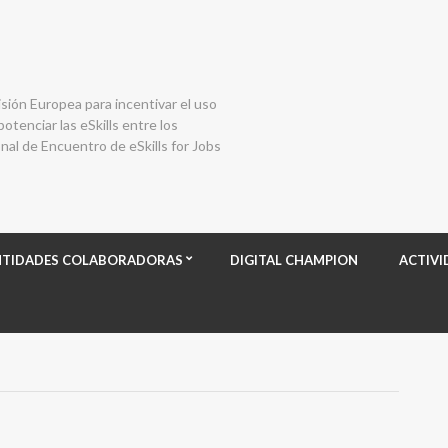
isión Europea para incentivar el uso
otenciar las eSkills entre los
al de Encuentro de eSkills for Jobs
NTIDADES COLABORADORAS
DIGITAL CHAMPION
ACTIVI