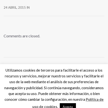
24 ABRIL, 2015
IN
Comments are closed.
Utilizamos cookies de terceros para facilitarle el acceso a los
Tweets por @eSkills4Jobs
recursos y servicios, mejorar nuestros servicios y facilitarle el
uso de la web mediante el análisis de sus preferencias de
navegación y publicidad. Si continúa navegando, consideramos
que acepta su uso. Puede obtener más información, o bien
conocer cómo cambiar la configuración, en nuestra
Política de
Digital Skills ES
2017 SPAIN |
Aviso legal
|
Política de Cookies
MadisonMk
uso de cookies.
Acepto