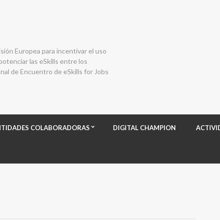
isión Europea para incentivar el uso
otenciar las eSkills entre los
al de Encuentro de eSkills for Jobs
NTIDADES COLABORADORAS
DIGITAL CHAMPION
ACTIVI