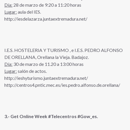
Día:
28 de marzo de 9:20 a 11:20 horas
Lugar:
aula del IES.
http://iesdelazarza.juntaextremadura.net/
I.E.S. HOSTELERIA Y TURISMO , e I.E.S. PEDRO ALFONSO
DE ORELLANA, Orellana la Vieja. Badajoz.
Día:
30 de marzo de 11.20 a 13:00 horas
Lugar:
salón de actos.
http://ieshyturismo.juntaextremadura.net/
http://centros4.pntic.mec.es/ies.pedro.alfonso.de.orellana/
3.- Get Online Week #Telecentros #Gow_es.