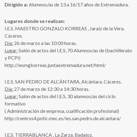
Dirigido a:
Alumnos/as de 13 a 16/17 años de Extremadura.
Lugares donde se realizan:
I.E.S. MAESTRO GONZALO KORREAS , Jaraíz de la Vera.
Cáceres.
Día:
26 de marzo a las 10:00 horas.
Lugar:
Salón de actos del I.E.S, 70 Alumnos/as de (bachillerato
y PCPI)
http://iesmgkorreas.juntaextremadura.net/html/
I.E.S. SAN PEDRO DE ALCÁNTARA, Alcántara. Cáceres.
Día:
27 de marzo de 12:30 a 14:30 horas.
Lugar:
Salón de actos del I.E.S, 30 alumnos/as del ciclo
formativo
( Administración de empresa, cualificación profesional)
http://centros4.pntic.mec.es/ies.san.pedro.de.alcantara/
I.E.S. TIERRABLANCA , La Zarza, Badajoz.