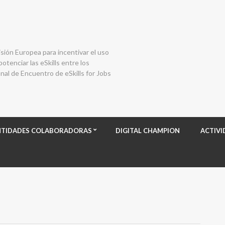
isión Europea para incentivar el uso
otenciar las eSkills entre los
al de Encuentro de eSkills for Jobs
NTIDADES COLABORADORAS
DIGITAL CHAMPION
ACTIVI