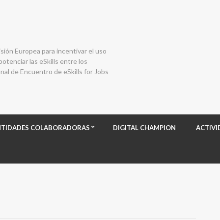
isión Europea para incentivar el uso
otenciar las eSkills entre los
al de Encuentro de eSkills for Jobs
NTIDADES COLABORADORAS
DIGITAL CHAMPION
ACTIVI