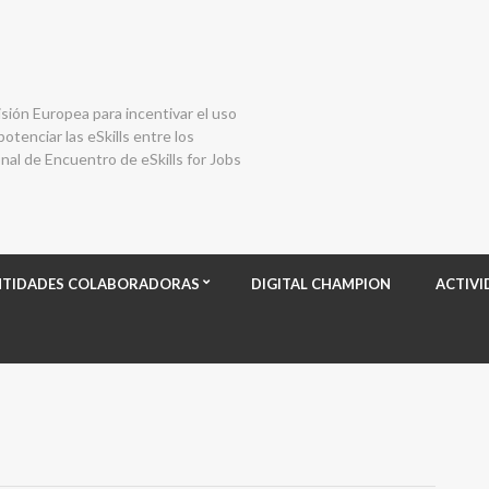
isión Europea para incentivar el uso
otenciar las eSkills entre los
al de Encuentro de eSkills for Jobs
NTIDADES COLABORADORAS
DIGITAL CHAMPION
ACTIVI