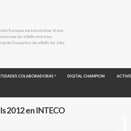
isión Europea para incentivar el uso
otenciar las eSkills entre los
al de Encuentro de eSkills for Jobs
NTIDADES COLABORADORAS
DIGITAL CHAMPION
ACTIVI
ills 2012 en INTECO