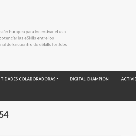
isión Europea para incentivar el uso
otenciar las eSkills entre los
al de Encuentro de eSkills for Jobs
NTIDADES COLABORADORAS
DIGITAL CHAMPION
ACTIVI
54