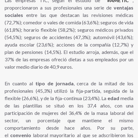
Las empresas TIC, según el estudio de
#
AMETIC
,
proporcionaron a sus profesionales una serie de
ventajas
sociales
entre las que destacan las revisiones médicas
(72,7%); comedor o vales de comida (63,6%); seguros de vida
(61,8%); horario flexible (58,2%); seguros médicos privados
(54,5%); seguros de accidentes (47,3%); automóvil (43,6%);
ayuda escolar (23,6%); acciones de la compañía (12,7%) y
plan de pensiones (14,5%). El estudio arroja, además, que el
37% de las empresas ofreció dietas a sus empleados por un
valor medio diario de 40,9 euros.
En cuanto al
tipo de jornada
, cerca de la mitad de los
profesionales (45,3%) utilizó la fija-partida, seguida de la
flexible (26,6%), y de la fija-continua (23,4%). La
edad
media
de las plantillas se situó en los 37,4 años, con una
participación de mujeres del 36,4% de la masa laboral del
sector, un porcentaje que mantiene el mismo
comportamiento desde hace años. Por su parte,
el
convenio
laboral mayoritario al que se adscribieron los