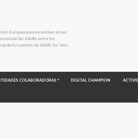
isión Europea para incentivar el uso
otenciar las eSkills entre los
al de Encuentro de eSkills for Jobs
NTIDADES COLABORADORAS
DIGITAL CHAMPION
ACTIVI