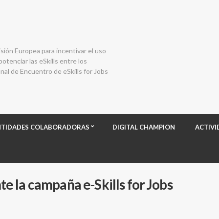
isión Europea para incentivar el uso
otenciar las eSkills entre los
al de Encuentro de eSkills for Jobs
NTIDADES COLABORADORAS
DIGITAL CHAMPION
ACTIVI
 la campaña e-Skills for Jobs